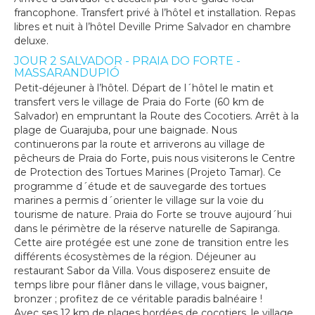
francophone. Transfert privé à l’hôtel et installation. Repas
libres et nuit à l’hôtel Deville Prime Salvador en chambre
deluxe.
JOUR 2 SALVADOR - PRAIA DO FORTE -
MASSARANDUPIÓ
Petit-déjeuner à l’hôtel. Départ de l´hôtel le matin et
transfert vers le village de Praia do Forte (60 km de
Salvador) en empruntant la Route des Cocotiers. Arrêt à la
plage de Guarajuba, pour une baignade. Nous
continuerons par la route et arriverons au village de
pêcheurs de Praia do Forte, puis nous visiterons le Centre
de Protection des Tortues Marines (Projeto Tamar). Ce
programme d´étude et de sauvegarde des tortues
marines a permis d´orienter le village sur la voie du
tourisme de nature. Praia do Forte se trouve aujourd´hui
dans le périmètre de la réserve naturelle de Sapiranga.
Cette aire protégée est une zone de transition entre les
différents écosystèmes de la région. Déjeuner au
restaurant Sabor da Villa. Vous disposerez ensuite de
temps libre pour flâner dans le village, vous baigner,
bronzer ; profitez de ce véritable paradis balnéaire !
Avec ses 12 km de plages bordées de cocotiers, le village