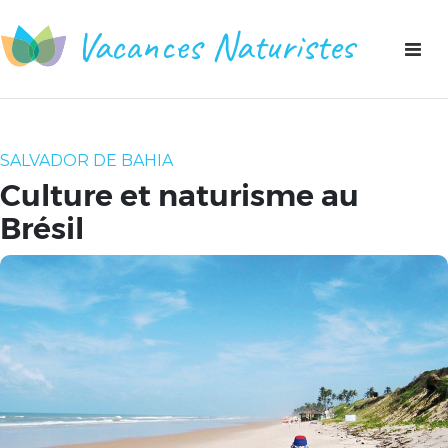
Vacances Naturistes
Toggl
naviga
SALVADOR DE BAHIA
Culture et naturisme au
Brésil