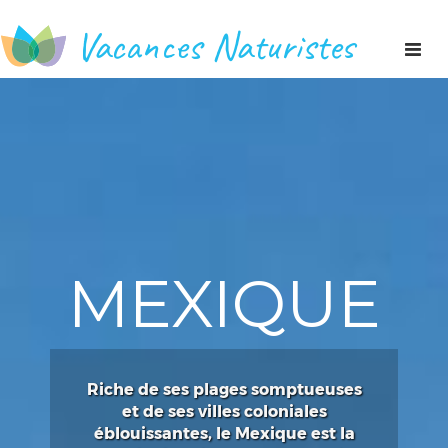
Vacances Naturistes
Toggl
naviga
MEXIQUE
Riche de ses plages somptueuses
et de ses villes coloniales
éblouissantes, le Mexique est la