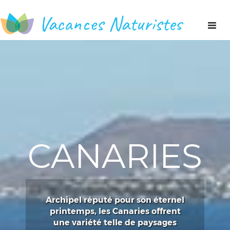
Vacances Naturistes
Toggl
naviga
CANARIES
Archipel réputé pour son éternel
printemps, les Canaries offrent
une variété telle de paysages